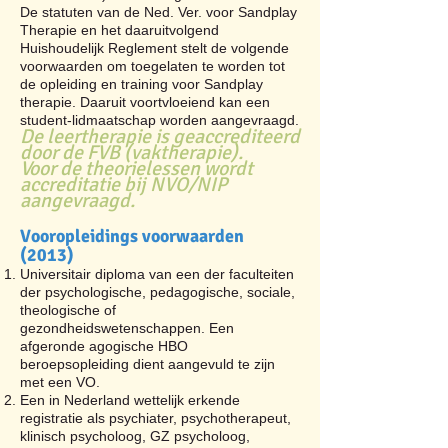
De statuten van de Ned. Ver. voor Sandplay
Therapie en het daaruitvolgend
Huishoudelijk Reglement stelt de volgende
voorwaarden om toegelaten te worden tot
de opleiding en training voor Sandplay
therapie. Daaruit voortvloeiend kan een
student-lidmaatschap worden aangevraagd.
De leertherapie is geaccrediteerd
door de FVB (vaktherapie).
Voor de theorielessen wordt
accreditatie bij NVO/N
IP
aangevraagd.
Vooropleidings voorwaarden
(2013)
Universitair diploma van een der faculteiten
der psychologische, pedagogische, sociale,
theologische of
gezondheidswetenschappen. Een
afgeronde agogische HBO
beroepsopleiding dient aangevuld te zijn
met een VO.
Een in Nederland wettelijk erkende
registratie als psychiater, psychotherapeut,
klinisch psycholoog, GZ psycholoog,