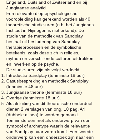
Engeland, Duitsland of Zwitserland en bij
Jungiaanse analytici.
Een relevante dieptepsychologische
vooropleiding kan gerekend worden als 40
theoretische studie-uren (n.b. het Jungiaans
Instituut in Nijmegen is niet erkend). De
studie van de methodiek van Sandplay
bestaat uit bestudering van Sandplay
therapieprocessen en de symbolische
betekenis, zoals deze zich in religies,
mythen en verschillende culturen uitdrukken
en inwerken op de psyche.
De studie-uren zijn als volgt verdeeld:
Introductie Sandplay (tenminste 18 uur)
Casusbespreking en methodiek Sandplay
(tenminste 48 uur)
Jungiaanse theorie (tenminste 18 uur)
Overige (tenminste 18 uur).
Als afsluiting van dit theoretische onderdeel
dienen 2 verslagen van ong. 10 pag. A4
(dubbele alinea) te worden gemaakt.
Tenminste één met als onderwerp van een
symbool of archetype waarin de relevantie
van Sandplay naar voren komt. Een tweede
onderwerp kan een onderzoek zijn naar een