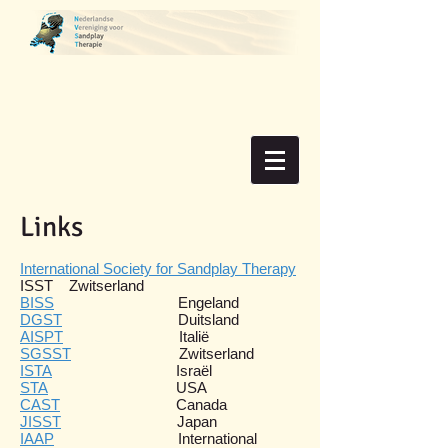
Links
International Society for Sandplay Therapy
ISST Zwitserland
BISS
Engeland
DGST
Duitsland
AISPT
Italië
SGSST
Zwitserland
ISTA
Israël
STA
USA
CAST
Canada
JISST
Japan
IAAP
International